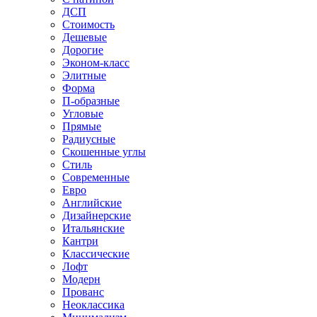
ДСП
Стоимость
Дешевые
Дорогие
Эконом-класс
Элитные
Форма
П-образные
Угловые
Прямые
Радиусные
Скошенные углы
Стиль
Современные
Евро
Английские
Дизайнерские
Итальянские
Кантри
Классические
Лофт
Модерн
Прованс
Неоклассика