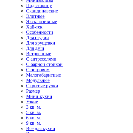
Минимализм
Под старину
Скандинавские
Элитные
Эксклюзивные
Хай-тек
Особенности
Для студии
Для хрущевки
Для дачи
Встроенные
С антресолями
С барной стойкой
С островом
Малогабаритные
Модульные
Скрытые ручки
Размер
Мини-кухни
Узкие
3 кв. м.
5 кв. м.
6 кв. м.
9 кв. м.
Все для кухни