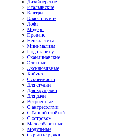
Дизайнерские
Итальянские
Кантри
Классические
Лофт
Модерн
Прованс
Неоклассика
Минимализм
Под старину
Скандинавские
Элитные
Эксклюзивные
Хай-тек
Особенности
Для студии
Для хрущевки
Для дачи
Встроенные
С антресолями
С барной стойкой
С островом
Малогабаритные
Модульные
Скрытые ручки