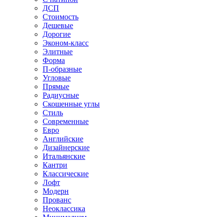
ДСП
Стоимость
Дешевые
Дорогие
Эконом-класс
Элитные
Форма
П-образные
Угловые
Прямые
Радиусные
Скошенные углы
Стиль
Современные
Евро
Английские
Дизайнерские
Итальянские
Кантри
Классические
Лофт
Модерн
Прованс
Неоклассика