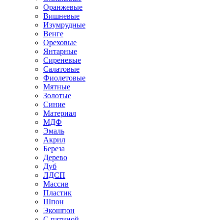
Оранжевые
Вишневые
Изумрудные
Венге
Ореховые
Янтарные
Сиреневые
Салатовые
Фиолетовые
Мятные
Золотые
Синие
Материал
МДФ
Эмаль
Акрил
Береза
Дерево
Дуб
ЛДСП
Массив
Пластик
Шпон
Экошпон
С патиной