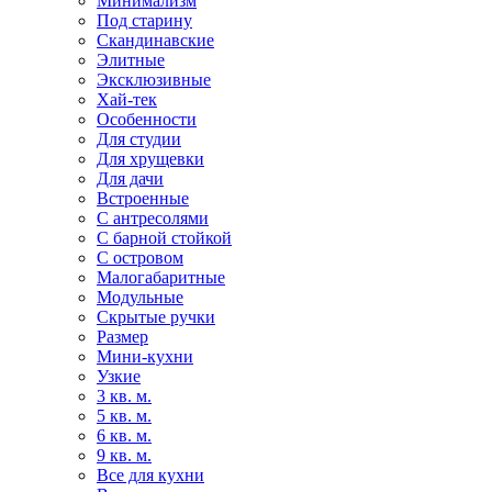
Минимализм
Под старину
Скандинавские
Элитные
Эксклюзивные
Хай-тек
Особенности
Для студии
Для хрущевки
Для дачи
Встроенные
С антресолями
С барной стойкой
С островом
Малогабаритные
Модульные
Скрытые ручки
Размер
Мини-кухни
Узкие
3 кв. м.
5 кв. м.
6 кв. м.
9 кв. м.
Все для кухни