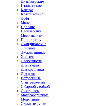
Дизайнерские
Итальянские
Кантри
Классические
Лофт
Модерн
Прованс
Неоклассика
Минимализм
Под старину
Скандинавские
Элитные
Эксклюзивные
Хай-тек
Особенности
Для студии
Для хрущевки
Для дачи
Встроенные
С антресолями
С барной стойкой
С островом
Малогабаритные
Модульные
Скрытые ручки