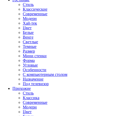
Стиль
Классические
Современные
Модерн
Хай-тек
Цвет
Белые
Венге
Светлые
Темные
Размер
Мини стенки
Форма
Угловые
Особенности
С компьютерным столом
Назначение
Под телевизор
Прихожие
Стиль
Классика
Современные
Модерн
Цвет