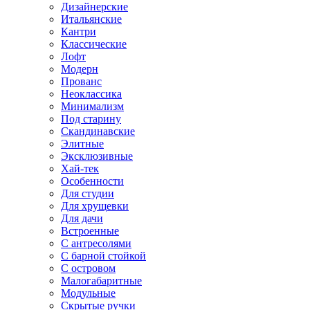
Дизайнерские
Итальянские
Кантри
Классические
Лофт
Модерн
Прованс
Неоклассика
Минимализм
Под старину
Скандинавские
Элитные
Эксклюзивные
Хай-тек
Особенности
Для студии
Для хрущевки
Для дачи
Встроенные
С антресолями
С барной стойкой
С островом
Малогабаритные
Модульные
Скрытые ручки