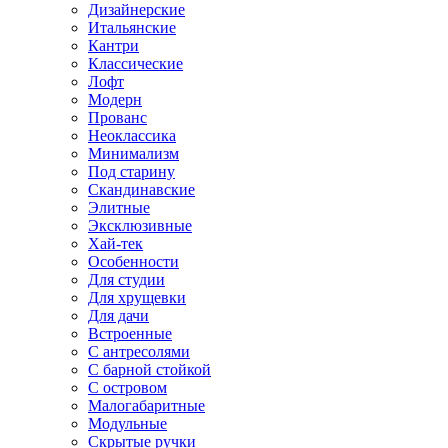
Дизайнерские
Итальянские
Кантри
Классические
Лофт
Модерн
Прованс
Неоклассика
Минимализм
Под старину
Скандинавские
Элитные
Эксклюзивные
Хай-тек
Особенности
Для студии
Для хрущевки
Для дачи
Встроенные
С антресолями
С барной стойкой
С островом
Малогабаритные
Модульные
Скрытые ручки