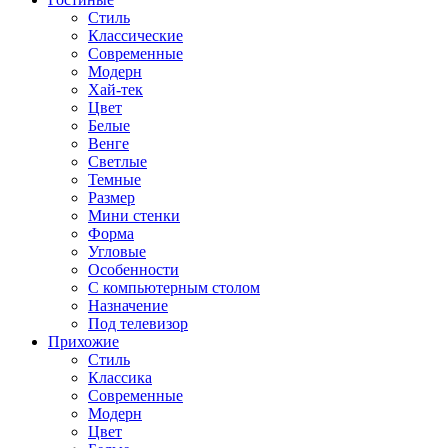
Стиль
Классические
Современные
Модерн
Хай-тек
Цвет
Белые
Венге
Светлые
Темные
Размер
Мини стенки
Форма
Угловые
Особенности
С компьютерным столом
Назначение
Под телевизор
Прихожие
Стиль
Классика
Современные
Модерн
Цвет