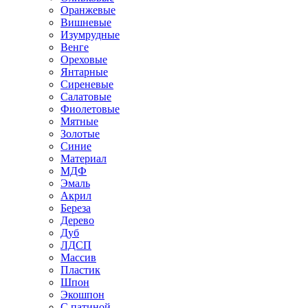
Оранжевые
Вишневые
Изумрудные
Венге
Ореховые
Янтарные
Сиреневые
Салатовые
Фиолетовые
Мятные
Золотые
Синие
Материал
МДФ
Эмаль
Акрил
Береза
Дерево
Дуб
ЛДСП
Массив
Пластик
Шпон
Экошпон
С патиной