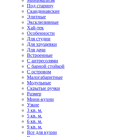
Минимализм
Под старину
Скандинавские
Элитные
Эксклюзивные
Хай-тек
Особенности
Для студии
Для хрущевки
Для дачи
Встроенные
С антресолями
С барной стойкой
С островом
Малогабаритные
Модульные
Скрытые ручки
Размер
Мини-кухни
Узкие
3 кв. м.
5 кв. м.
6 кв. м.
9 кв. м.
Все для кухни