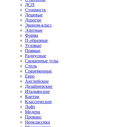
ДСП
Стоимость
Дешевые
Дорогие
Эконом-класс
Элитные
Форма
П-образные
Угловые
Прямые
Радиусные
Скошенные углы
Стиль
Современные
Евро
Английские
Дизайнерские
Итальянские
Кантри
Классические
Лофт
Модерн
Прованс
Неоклассика