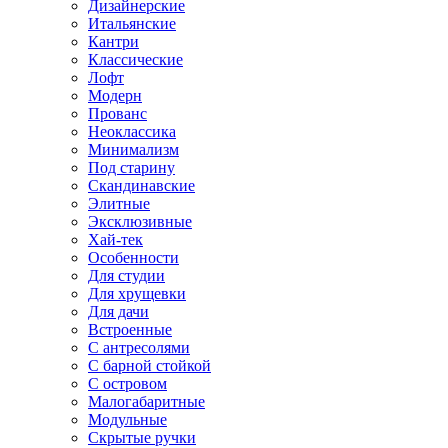
Дизайнерские
Итальянские
Кантри
Классические
Лофт
Модерн
Прованс
Неоклассика
Минимализм
Под старину
Скандинавские
Элитные
Эксклюзивные
Хай-тек
Особенности
Для студии
Для хрущевки
Для дачи
Встроенные
С антресолями
С барной стойкой
С островом
Малогабаритные
Модульные
Скрытые ручки