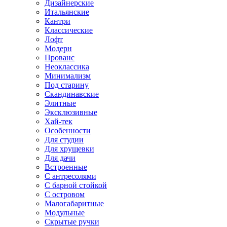
Дизайнерские
Итальянские
Кантри
Классические
Лофт
Модерн
Прованс
Неоклассика
Минимализм
Под старину
Скандинавские
Элитные
Эксклюзивные
Хай-тек
Особенности
Для студии
Для хрущевки
Для дачи
Встроенные
С антресолями
С барной стойкой
С островом
Малогабаритные
Модульные
Скрытые ручки