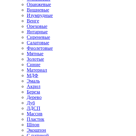
Оранжевые
Вишневые
Изумрудные
Венге
Ореховые
Янтарные
Сиреневые
Салатовые
Фиолетовые
Мятные
Золотые
Синие
Материал
МДФ
Эмаль
Акрил
Береза
Дерево
Дуб
ЛДСП
Массив
Пластик
Шпон
Экошпон
С патиной