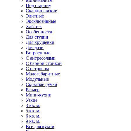
Минимализм
Под старину
Скандинавские
Элитные
Эксклюзивные
Хай-тек
Особенности
Для студии
Для хрущевки
Для дачи
Встроенные
С антресолями
С барной стойкой
С островом
Малогабаритные
Модульные
Скрытые ручки
Размер
Мини-кухни
Узкие
3 кв. м.
5 кв. м.
6 кв. м.
9 кв. м.
Все для кухни