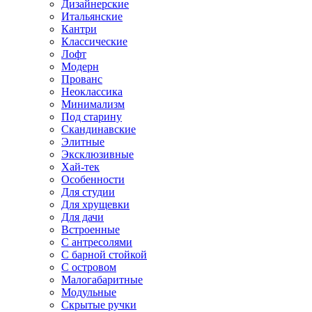
Дизайнерские
Итальянские
Кантри
Классические
Лофт
Модерн
Прованс
Неоклассика
Минимализм
Под старину
Скандинавские
Элитные
Эксклюзивные
Хай-тек
Особенности
Для студии
Для хрущевки
Для дачи
Встроенные
С антресолями
С барной стойкой
С островом
Малогабаритные
Модульные
Скрытые ручки