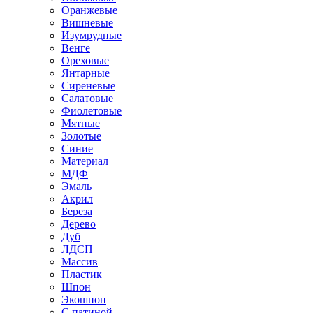
Оранжевые
Вишневые
Изумрудные
Венге
Ореховые
Янтарные
Сиреневые
Салатовые
Фиолетовые
Мятные
Золотые
Синие
Материал
МДФ
Эмаль
Акрил
Береза
Дерево
Дуб
ЛДСП
Массив
Пластик
Шпон
Экошпон
С патиной