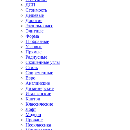
ДСП
Стоимость
Дешевые
Дорогие
Эконом-класс
Элитные
Форма
П-образные
Угловые
Прямые
Радиусные
Скошенные углы
Стиль
Современные
Евро
Английские
Дизайнерские
Итальянские
Кантри
Классические
Лофт
Модерн
Прованс
Неоклассика