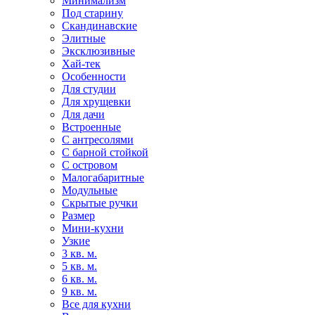
Минимализм
Под старину
Скандинавские
Элитные
Эксклюзивные
Хай-тек
Особенности
Для студии
Для хрущевки
Для дачи
Встроенные
С антресолями
С барной стойкой
С островом
Малогабаритные
Модульные
Скрытые ручки
Размер
Мини-кухни
Узкие
3 кв. м.
5 кв. м.
6 кв. м.
9 кв. м.
Все для кухни