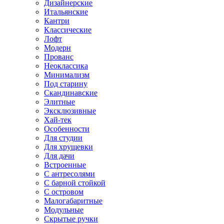
Дизайнерские
Итальянские
Кантри
Классические
Лофт
Модерн
Прованс
Неоклассика
Минимализм
Под старину
Скандинавские
Элитные
Эксклюзивные
Хай-тек
Особенности
Для студии
Для хрущевки
Для дачи
Встроенные
С антресолями
С барной стойкой
С островом
Малогабаритные
Модульные
Скрытые ручки