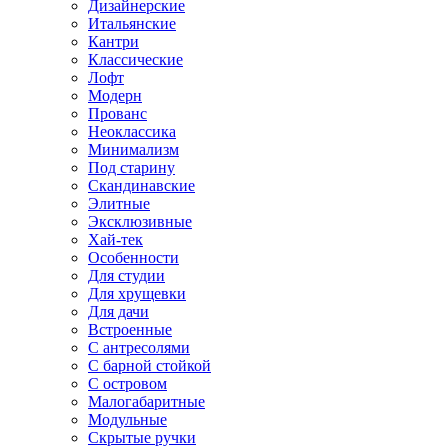
Дизайнерские
Итальянские
Кантри
Классические
Лофт
Модерн
Прованс
Неоклассика
Минимализм
Под старину
Скандинавские
Элитные
Эксклюзивные
Хай-тек
Особенности
Для студии
Для хрущевки
Для дачи
Встроенные
С антресолями
С барной стойкой
С островом
Малогабаритные
Модульные
Скрытые ручки