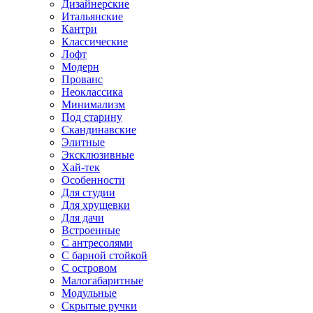
Дизайнерские
Итальянские
Кантри
Классические
Лофт
Модерн
Прованс
Неоклассика
Минимализм
Под старину
Скандинавские
Элитные
Эксклюзивные
Хай-тек
Особенности
Для студии
Для хрущевки
Для дачи
Встроенные
С антресолями
С барной стойкой
С островом
Малогабаритные
Модульные
Скрытые ручки