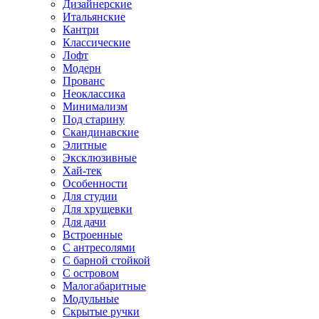
Дизайнерские
Итальянские
Кантри
Классические
Лофт
Модерн
Прованс
Неоклассика
Минимализм
Под старину
Скандинавские
Элитные
Эксклюзивные
Хай-тек
Особенности
Для студии
Для хрущевки
Для дачи
Встроенные
С антресолями
С барной стойкой
С островом
Малогабаритные
Модульные
Скрытые ручки