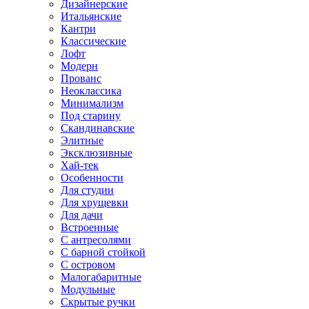
Дизайнерские
Итальянские
Кантри
Классические
Лофт
Модерн
Прованс
Неоклассика
Минимализм
Под старину
Скандинавские
Элитные
Эксклюзивные
Хай-тек
Особенности
Для студии
Для хрущевки
Для дачи
Встроенные
С антресолями
С барной стойкой
С островом
Малогабаритные
Модульные
Скрытые ручки