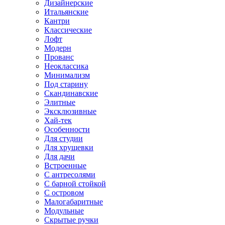
Дизайнерские
Итальянские
Кантри
Классические
Лофт
Модерн
Прованс
Неоклассика
Минимализм
Под старину
Скандинавские
Элитные
Эксклюзивные
Хай-тек
Особенности
Для студии
Для хрущевки
Для дачи
Встроенные
С антресолями
С барной стойкой
С островом
Малогабаритные
Модульные
Скрытые ручки