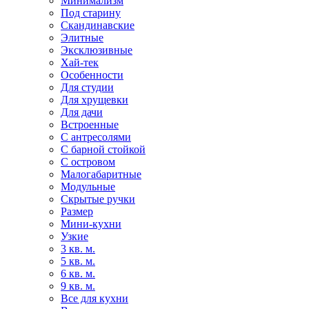
Минимализм
Под старину
Скандинавские
Элитные
Эксклюзивные
Хай-тек
Особенности
Для студии
Для хрущевки
Для дачи
Встроенные
С антресолями
С барной стойкой
С островом
Малогабаритные
Модульные
Скрытые ручки
Размер
Мини-кухни
Узкие
3 кв. м.
5 кв. м.
6 кв. м.
9 кв. м.
Все для кухни