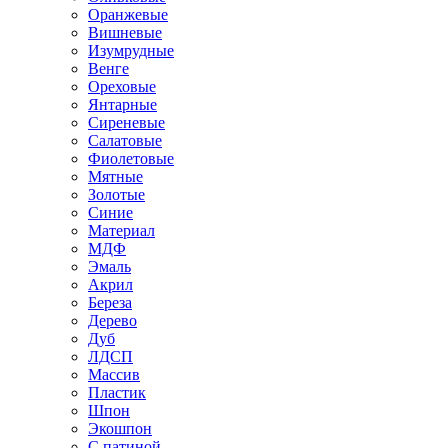
Оранжевые
Вишневые
Изумрудные
Венге
Ореховые
Янтарные
Сиреневые
Салатовые
Фиолетовые
Мятные
Золотые
Синие
Материал
МДФ
Эмаль
Акрил
Береза
Дерево
Дуб
ЛДСП
Массив
Пластик
Шпон
Экошпон
С патиной