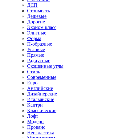
ДСП
Стоимость
Дешевые
Дорогие
Эконом-класс
Элитные
Форма
П-образные
Угловые
Прямые
Радиусные
Скошенные углы
Стиль
Современные
Евро
Английские
Дизайнерские
Итальянские
Кантри
Классические
Лофт
Модерн
Прованс
Неоклассика