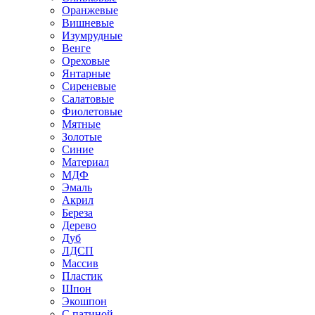
Оранжевые
Вишневые
Изумрудные
Венге
Ореховые
Янтарные
Сиреневые
Салатовые
Фиолетовые
Мятные
Золотые
Синие
Материал
МДФ
Эмаль
Акрил
Береза
Дерево
Дуб
ЛДСП
Массив
Пластик
Шпон
Экошпон
С патиной