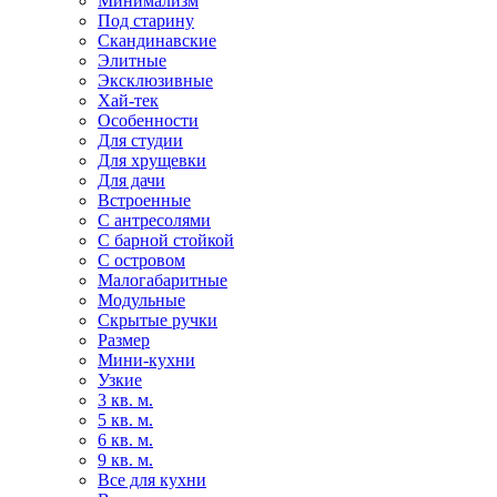
Минимализм
Под старину
Скандинавские
Элитные
Эксклюзивные
Хай-тек
Особенности
Для студии
Для хрущевки
Для дачи
Встроенные
С антресолями
С барной стойкой
С островом
Малогабаритные
Модульные
Скрытые ручки
Размер
Мини-кухни
Узкие
3 кв. м.
5 кв. м.
6 кв. м.
9 кв. м.
Все для кухни