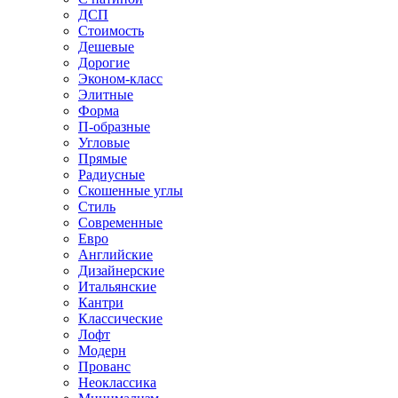
ДСП
Стоимость
Дешевые
Дорогие
Эконом-класс
Элитные
Форма
П-образные
Угловые
Прямые
Радиусные
Скошенные углы
Стиль
Современные
Евро
Английские
Дизайнерские
Итальянские
Кантри
Классические
Лофт
Модерн
Прованс
Неоклассика