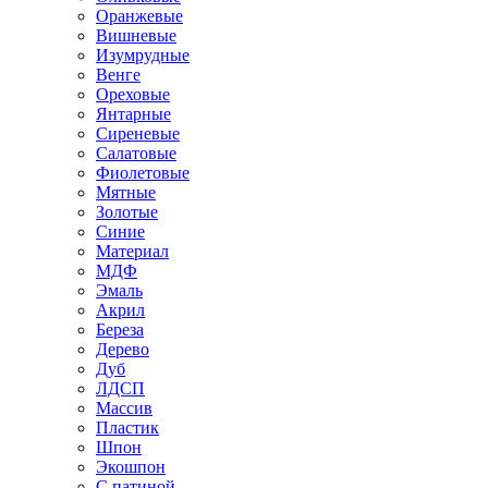
Оранжевые
Вишневые
Изумрудные
Венге
Ореховые
Янтарные
Сиреневые
Салатовые
Фиолетовые
Мятные
Золотые
Синие
Материал
МДФ
Эмаль
Акрил
Береза
Дерево
Дуб
ЛДСП
Массив
Пластик
Шпон
Экошпон
С патиной