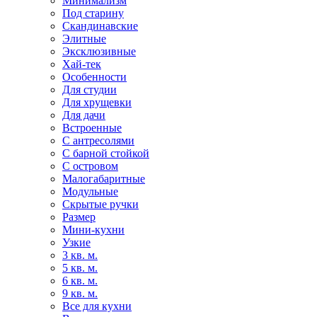
Минимализм
Под старину
Скандинавские
Элитные
Эксклюзивные
Хай-тек
Особенности
Для студии
Для хрущевки
Для дачи
Встроенные
С антресолями
С барной стойкой
С островом
Малогабаритные
Модульные
Скрытые ручки
Размер
Мини-кухни
Узкие
3 кв. м.
5 кв. м.
6 кв. м.
9 кв. м.
Все для кухни