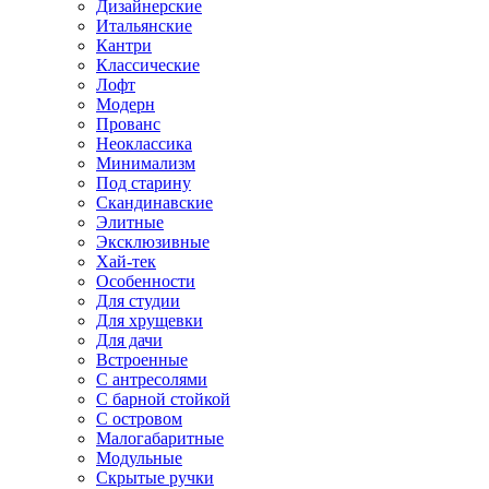
Дизайнерские
Итальянские
Кантри
Классические
Лофт
Модерн
Прованс
Неоклассика
Минимализм
Под старину
Скандинавские
Элитные
Эксклюзивные
Хай-тек
Особенности
Для студии
Для хрущевки
Для дачи
Встроенные
С антресолями
С барной стойкой
С островом
Малогабаритные
Модульные
Скрытые ручки