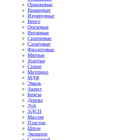
Оранжевые
Вишневые
Изумрудные
Венге
Ореховые
Янтарные
Сиреневые
Салатовые
Фиолетовые
Мятные
Золотые
Синие
Материал
МДФ
Эмаль
Акрил
Береза
Дерево
Дуб
ЛДСП
Массив
Пластик
Шпон
Экошпон
С патиной