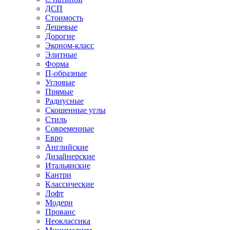
ДСП
Стоимость
Дешевые
Дорогие
Эконом-класс
Элитные
Форма
П-образные
Угловые
Прямые
Радиусные
Скошенные углы
Стиль
Современные
Евро
Английские
Дизайнерские
Итальянские
Кантри
Классические
Лофт
Модерн
Прованс
Неоклассика