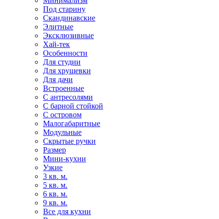
Минимализм
Под старину
Скандинавские
Элитные
Эксклюзивные
Хай-тек
Особенности
Для студии
Для хрущевки
Для дачи
Встроенные
С антресолями
С барной стойкой
С островом
Малогабаритные
Модульные
Скрытые ручки
Размер
Мини-кухни
Узкие
3 кв. м.
5 кв. м.
6 кв. м.
9 кв. м.
Все для кухни