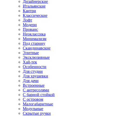
Дизайнерские
Итальянские
Кантри
Классические
Лофт
Модерн
Прованс
Неоклассика
Минимализм
Под старину
Скандинавские
Элитные
Эксклюзивные
Хай-тек
Особенности
Для студии
Для хрущевки
Для дачи
Встроенные
С антресолями
С барной стойкой
С островом
Малогабаритные
Модульные
Скрытые ручки