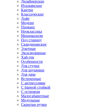
Дизайнерские
Итальянские
Кантри
Классические
Лофт
Модерн
Прованс
Неоклассика
Минимализм
Под старину
Скандинавские
Элитные
Эксклюзивные
Хай-тек
Особенности
Для студии
Для хрущевки
Для дачи
Встроенные
С антресолями
С барной стойкой
С островом
Малогабаритные
Модульные
Скрытые ручки