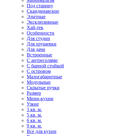
Минимализм
Под старину
Скандинавские
Элитные
Эксклюзивные
Хай-тек
Особенности
Для студии
Для хрущевки
Для дачи
Встроенные
С антресолями
С барной стойкой
С островом
Малогабаритные
Модульные
Скрытые ручки
Размер
Мини-кухни
Узкие
3 кв. м.
5 кв. м.
6 кв. м.
9 кв. м.
Все для кухни