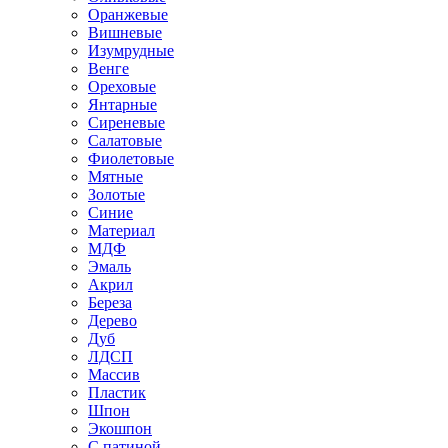
Оранжевые
Вишневые
Изумрудные
Венге
Ореховые
Янтарные
Сиреневые
Салатовые
Фиолетовые
Мятные
Золотые
Синие
Материал
МДФ
Эмаль
Акрил
Береза
Дерево
Дуб
ЛДСП
Массив
Пластик
Шпон
Экошпон
С патиной