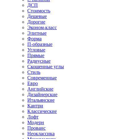
ДСП
Стоимость
Дешевые
Дорогие
Эконом-класс
Элитные
Форма
П-образные
Угловые
Прямые
Радиусные
Скошенные углы
Стиль
Современные
Евро
Английские
Дизайнерские
Итальянские
Кантри
Классические
Лофт
Модерн
Прованс
Неоклассика