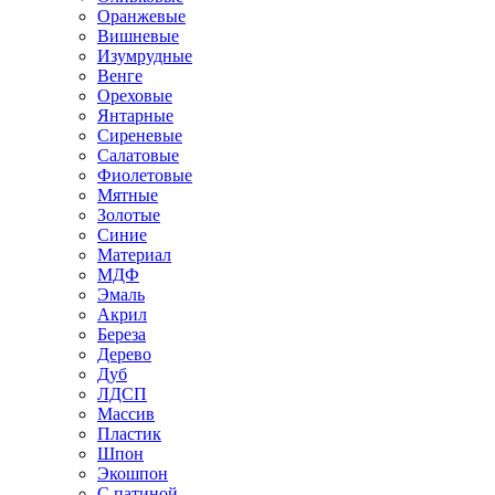
Оранжевые
Вишневые
Изумрудные
Венге
Ореховые
Янтарные
Сиреневые
Салатовые
Фиолетовые
Мятные
Золотые
Синие
Материал
МДФ
Эмаль
Акрил
Береза
Дерево
Дуб
ЛДСП
Массив
Пластик
Шпон
Экошпон
С патиной