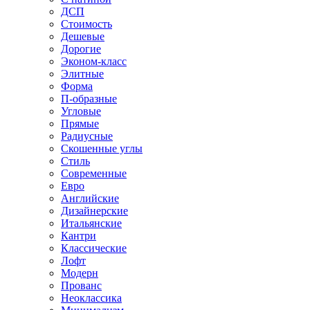
ДСП
Стоимость
Дешевые
Дорогие
Эконом-класс
Элитные
Форма
П-образные
Угловые
Прямые
Радиусные
Скошенные углы
Стиль
Современные
Евро
Английские
Дизайнерские
Итальянские
Кантри
Классические
Лофт
Модерн
Прованс
Неоклассика