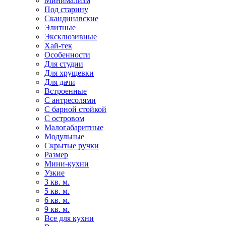
Минимализм
Под старину
Скандинавские
Элитные
Эксклюзивные
Хай-тек
Особенности
Для студии
Для хрущевки
Для дачи
Встроенные
С антресолями
С барной стойкой
С островом
Малогабаритные
Модульные
Скрытые ручки
Размер
Мини-кухни
Узкие
3 кв. м.
5 кв. м.
6 кв. м.
9 кв. м.
Все для кухни