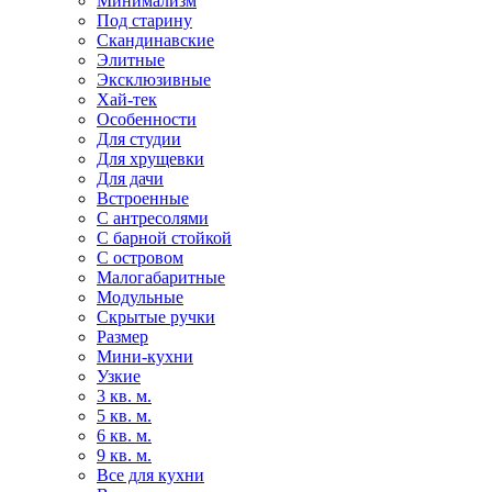
Минимализм
Под старину
Скандинавские
Элитные
Эксклюзивные
Хай-тек
Особенности
Для студии
Для хрущевки
Для дачи
Встроенные
С антресолями
С барной стойкой
С островом
Малогабаритные
Модульные
Скрытые ручки
Размер
Мини-кухни
Узкие
3 кв. м.
5 кв. м.
6 кв. м.
9 кв. м.
Все для кухни