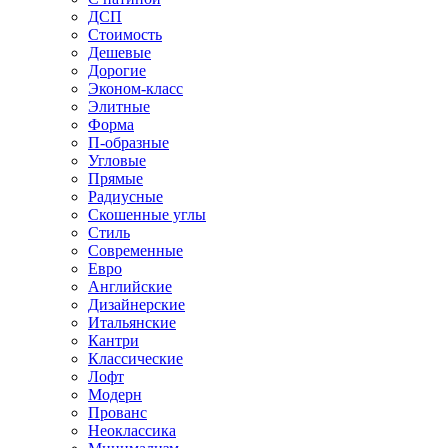
ДСП
Стоимость
Дешевые
Дорогие
Эконом-класс
Элитные
Форма
П-образные
Угловые
Прямые
Радиусные
Скошенные углы
Стиль
Современные
Евро
Английские
Дизайнерские
Итальянские
Кантри
Классические
Лофт
Модерн
Прованс
Неоклассика