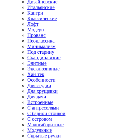
Дизайнерские
Итальянские
Кантри
Классические
Лофт
Модерн
Прованс
Неоклассика
Минимализм
Под старину
Скандинавские
Элитные
Эксклюзивные
Хай-тек
Особенности
Для студии
Для хрущевки
Для дачи
Встроенные
С антресолями
С барной стойкой
С островом
Малогабаритные
Модульные
Скрытые ручки