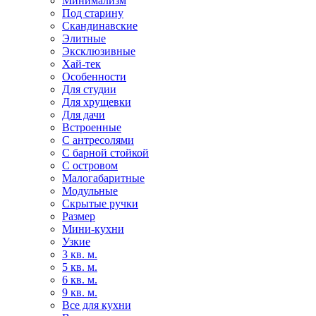
Минимализм
Под старину
Скандинавские
Элитные
Эксклюзивные
Хай-тек
Особенности
Для студии
Для хрущевки
Для дачи
Встроенные
С антресолями
С барной стойкой
С островом
Малогабаритные
Модульные
Скрытые ручки
Размер
Мини-кухни
Узкие
3 кв. м.
5 кв. м.
6 кв. м.
9 кв. м.
Все для кухни