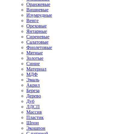
Оранжевые
Вишневые
Изумрудные
Венге
Ореховые
Янтарные
Сиреневые
Салатовые
Фиолетовые
Мятные
Золотые
Синие
Материал
МДФ
Эмаль
Акрил
Береза
Дерево
Дуб
ЛДСП
Массив
Пластик
Шпон
Экошпон
С патиной