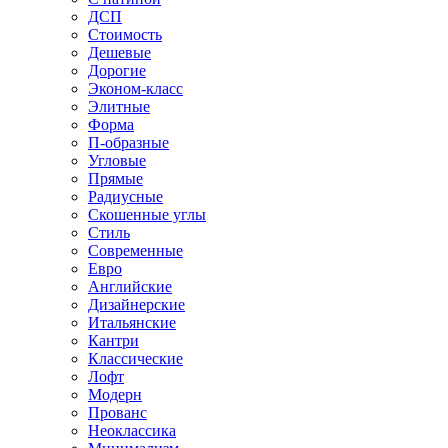
ДСП
Стоимость
Дешевые
Дорогие
Эконом-класс
Элитные
Форма
П-образные
Угловые
Прямые
Радиусные
Скошенные углы
Стиль
Современные
Евро
Английские
Дизайнерские
Итальянские
Кантри
Классические
Лофт
Модерн
Прованс
Неоклассика