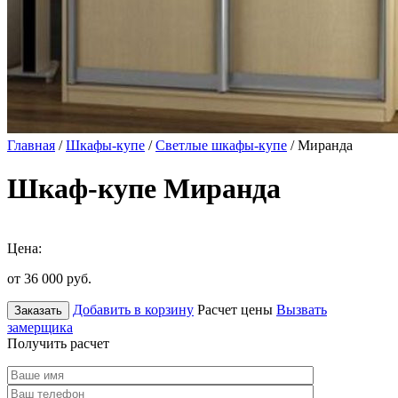
Главная
/
Шкафы-купе
/
Светлые шкафы-купе
/ Миранда
Шкаф-купе Миранда
Цена:
от 36 000
руб.
Добавить в корзину
Расчет цены
Вызвать
Заказать
замерщика
Получить расчет