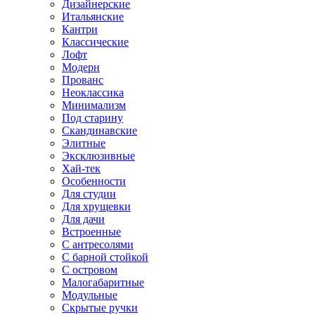
Дизайнерские
Итальянские
Кантри
Классические
Лофт
Модерн
Прованс
Неоклассика
Минимализм
Под старину
Скандинавские
Элитные
Эксклюзивные
Хай-тек
Особенности
Для студии
Для хрущевки
Для дачи
Встроенные
С антресолями
С барной стойкой
С островом
Малогабаритные
Модульные
Скрытые ручки