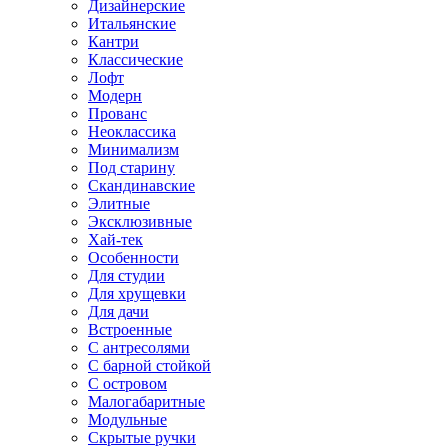
Дизайнерские
Итальянские
Кантри
Классические
Лофт
Модерн
Прованс
Неоклассика
Минимализм
Под старину
Скандинавские
Элитные
Эксклюзивные
Хай-тек
Особенности
Для студии
Для хрущевки
Для дачи
Встроенные
С антресолями
С барной стойкой
С островом
Малогабаритные
Модульные
Скрытые ручки