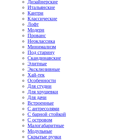
Дизайнерские
Итальянские
Кантри
Классические
Лофт
Модерн
Прованс
Неоклассика
Минимализм
Под старину
Скандинавские
Элитные
Эксклюзивные
Хай-тек
Особенности
Для студии
Для хрущевки
Для дачи
Встроенные
С антресолями
С барной стойкой
С островом
Малогабаритные
Модульные
Скрытые ручки