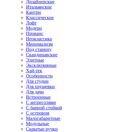
Дизайнерские
Итальянские
Кантри
Классические
Лофт
Модерн
Прованс
Неоклассика
Минимализм
Под старину
Скандинавские
Элитные
Эксклюзивные
Хай-тек
Особенности
Для студии
Для хрущевки
Для дачи
Встроенные
С антресолями
С барной стойкой
С островом
Малогабаритные
Модульные
Скрытые ручки