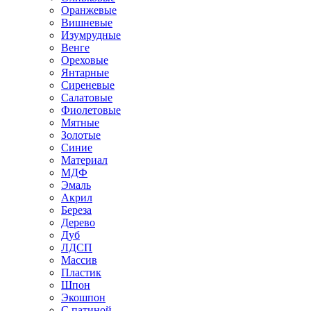
Оранжевые
Вишневые
Изумрудные
Венге
Ореховые
Янтарные
Сиреневые
Салатовые
Фиолетовые
Мятные
Золотые
Синие
Материал
МДФ
Эмаль
Акрил
Береза
Дерево
Дуб
ЛДСП
Массив
Пластик
Шпон
Экошпон
С патиной