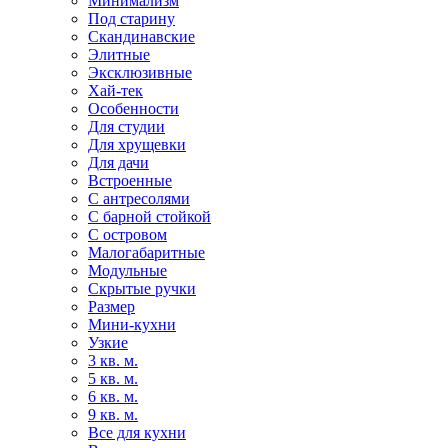
Минимализм
Под старину
Скандинавские
Элитные
Эксклюзивные
Хай-тек
Особенности
Для студии
Для хрущевки
Для дачи
Встроенные
С антресолями
С барной стойкой
С островом
Малогабаритные
Модульные
Скрытые ручки
Размер
Мини-кухни
Узкие
3 кв. м.
5 кв. м.
6 кв. м.
9 кв. м.
Все для кухни