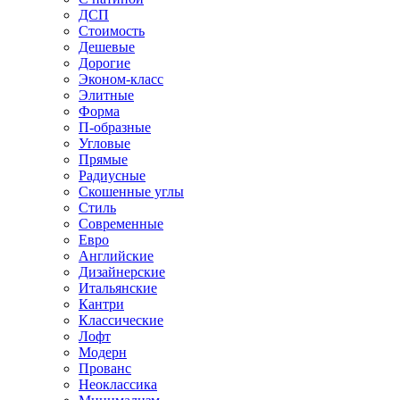
ДСП
Стоимость
Дешевые
Дорогие
Эконом-класс
Элитные
Форма
П-образные
Угловые
Прямые
Радиусные
Скошенные углы
Стиль
Современные
Евро
Английские
Дизайнерские
Итальянские
Кантри
Классические
Лофт
Модерн
Прованс
Неоклассика