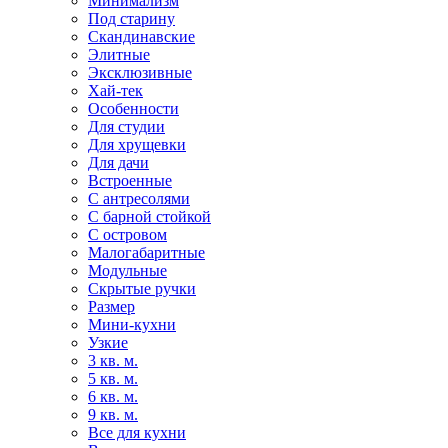
Минимализм
Под старину
Скандинавские
Элитные
Эксклюзивные
Хай-тек
Особенности
Для студии
Для хрущевки
Для дачи
Встроенные
С антресолями
С барной стойкой
С островом
Малогабаритные
Модульные
Скрытые ручки
Размер
Мини-кухни
Узкие
3 кв. м.
5 кв. м.
6 кв. м.
9 кв. м.
Все для кухни