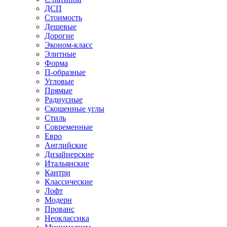
ДСП
Стоимость
Дешевые
Дорогие
Эконом-класс
Элитные
Форма
П-образные
Угловые
Прямые
Радиусные
Скошенные углы
Стиль
Современные
Евро
Английские
Дизайнерские
Итальянские
Кантри
Классические
Лофт
Модерн
Прованс
Неоклассика