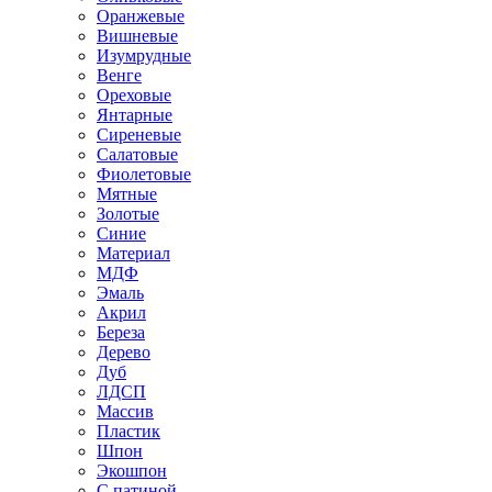
Оранжевые
Вишневые
Изумрудные
Венге
Ореховые
Янтарные
Сиреневые
Салатовые
Фиолетовые
Мятные
Золотые
Синие
Материал
МДФ
Эмаль
Акрил
Береза
Дерево
Дуб
ЛДСП
Массив
Пластик
Шпон
Экошпон
С патиной