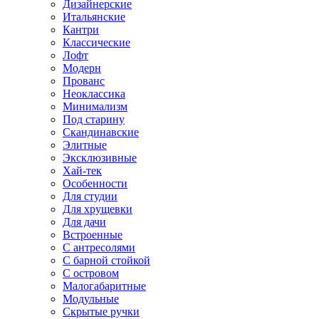
Дизайнерские
Итальянские
Кантри
Классические
Лофт
Модерн
Прованс
Неоклассика
Минимализм
Под старину
Скандинавские
Элитные
Эксклюзивные
Хай-тек
Особенности
Для студии
Для хрущевки
Для дачи
Встроенные
С антресолями
С барной стойкой
С островом
Малогабаритные
Модульные
Скрытые ручки