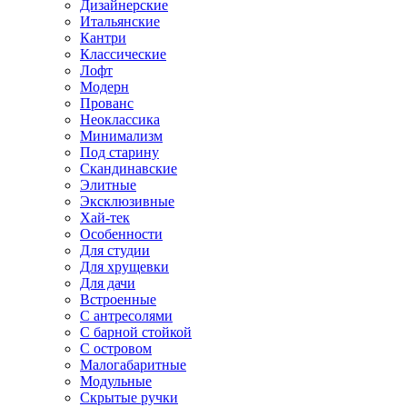
Дизайнерские
Итальянские
Кантри
Классические
Лофт
Модерн
Прованс
Неоклассика
Минимализм
Под старину
Скандинавские
Элитные
Эксклюзивные
Хай-тек
Особенности
Для студии
Для хрущевки
Для дачи
Встроенные
С антресолями
С барной стойкой
С островом
Малогабаритные
Модульные
Скрытые ручки