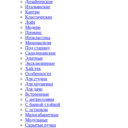
Дизайнерские
Итальянские
Кантри
Классические
Лофт
Модерн
Прованс
Неоклассика
Минимализм
Под старину
Скандинавские
Элитные
Эксклюзивные
Хай-тек
Особенности
Для студии
Для хрущевки
Для дачи
Встроенные
С антресолями
С барной стойкой
С островом
Малогабаритные
Модульные
Скрытые ручки