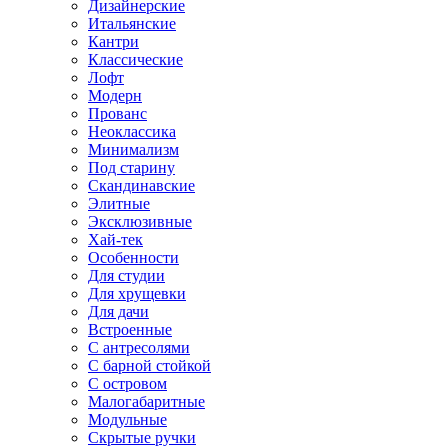
Дизайнерские
Итальянские
Кантри
Классические
Лофт
Модерн
Прованс
Неоклассика
Минимализм
Под старину
Скандинавские
Элитные
Эксклюзивные
Хай-тек
Особенности
Для студии
Для хрущевки
Для дачи
Встроенные
С антресолями
С барной стойкой
С островом
Малогабаритные
Модульные
Скрытые ручки