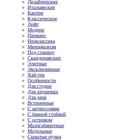
Дизайнерские
Итальянские
Кантри
Классические
Лофт
Модерн
Прованс
Неоклассика
Минимализм
Под старину
Скандинавские
Элитные
Эксклюзивные
Хай-тек
Особенности
Для студии
Для хрущевки
Для дачи
Встроенные
С антресолями
С барной стойкой
С островом
Малогабаритные
Модульные
Скрытые ручки