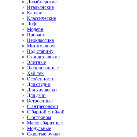
Дизайнерские
Итальянские
Кантри
Классические
Лофт
Модерн
Прованс
Неоклассика
Минимализм
Под старину
Скандинавские
Элитные
Эксклюзивные
Хай-тек
Особенности
Для студии
Для хрущевки
Для дачи
Встроенные
С антресолями
С барной стойкой
С островом
Малогабаритные
Модульные
Скрытые ручки