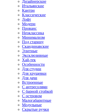
Дизайнерские
Итальянские
Кантри
Классические
Лофт
Модерн
Прованс
Неоклассика
Минимализм
Под старину
Скандинавские
Элитные
Эксклюзивные
Хай-тек
Особенности
Для студии
Для хрущевки
Для дачи
Встроенные
С антресолями
С барной стойкой
С островом
Малогабаритные
Модульные
Скрытые ручки