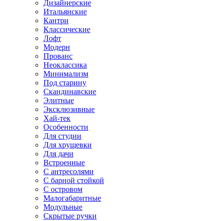
Дизайнерские
Итальянские
Кантри
Классические
Лофт
Модерн
Прованс
Неоклассика
Минимализм
Под старину
Скандинавские
Элитные
Эксклюзивные
Хай-тек
Особенности
Для студии
Для хрущевки
Для дачи
Встроенные
С антресолями
С барной стойкой
С островом
Малогабаритные
Модульные
Скрытые ручки