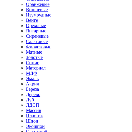
Оранжевые
Вишневые
Изумрудные
Венге
Ореховые
Янтарные
Сиреневые
Салатовые
Фиолетовые
Мятные
Золотые
Синие
Материал
МДФ
Эмаль
Акрил
Береза
Дерево
Дуб
ЛДСП
Массив
Пластик
Шпон
Экошпон
С патиной