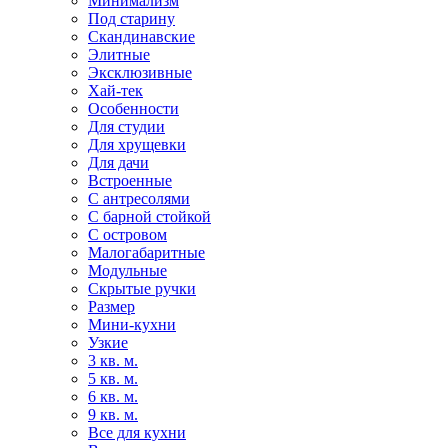
Минимализм
Под старину
Скандинавские
Элитные
Эксклюзивные
Хай-тек
Особенности
Для студии
Для хрущевки
Для дачи
Встроенные
С антресолями
С барной стойкой
С островом
Малогабаритные
Модульные
Скрытые ручки
Размер
Мини-кухни
Узкие
3 кв. м.
5 кв. м.
6 кв. м.
9 кв. м.
Все для кухни