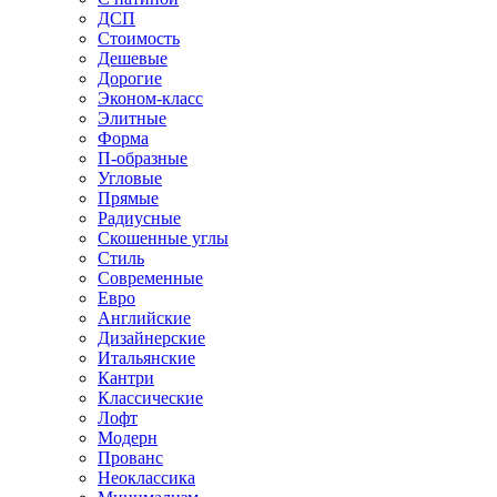
ДСП
Стоимость
Дешевые
Дорогие
Эконом-класс
Элитные
Форма
П-образные
Угловые
Прямые
Радиусные
Скошенные углы
Стиль
Современные
Евро
Английские
Дизайнерские
Итальянские
Кантри
Классические
Лофт
Модерн
Прованс
Неоклассика