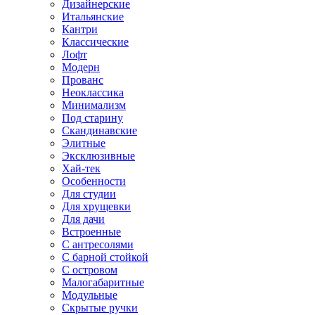
Дизайнерские
Итальянские
Кантри
Классические
Лофт
Модерн
Прованс
Неоклассика
Минимализм
Под старину
Скандинавские
Элитные
Эксклюзивные
Хай-тек
Особенности
Для студии
Для хрущевки
Для дачи
Встроенные
С антресолями
С барной стойкой
С островом
Малогабаритные
Модульные
Скрытые ручки