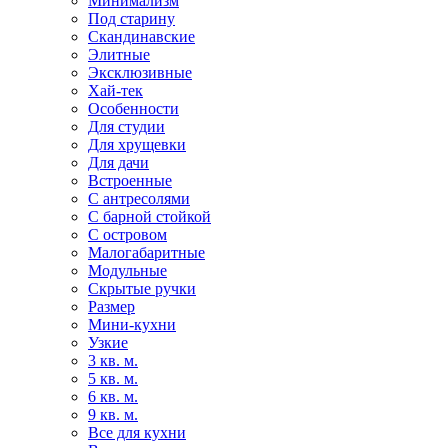
Минимализм
Под старину
Скандинавские
Элитные
Эксклюзивные
Хай-тек
Особенности
Для студии
Для хрущевки
Для дачи
Встроенные
С антресолями
С барной стойкой
С островом
Малогабаритные
Модульные
Скрытые ручки
Размер
Мини-кухни
Узкие
3 кв. м.
5 кв. м.
6 кв. м.
9 кв. м.
Все для кухни