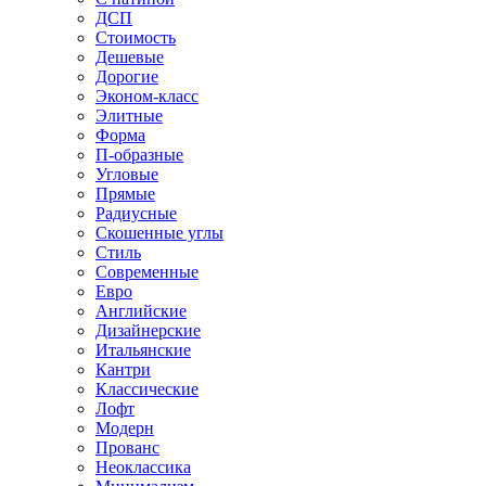
ДСП
Стоимость
Дешевые
Дорогие
Эконом-класс
Элитные
Форма
П-образные
Угловые
Прямые
Радиусные
Скошенные углы
Стиль
Современные
Евро
Английские
Дизайнерские
Итальянские
Кантри
Классические
Лофт
Модерн
Прованс
Неоклассика