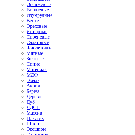
Оранжевые
Вишневые
Изумрудные
Венге
Ореховые
Янтарные
Сиреневые
Салатовые
Фиолетовые
Мятные
Золотые
Синие
Материал
МДФ
Эмаль
Акрил
Береза
Дерево
Дуб
ЛДСП
Массив
Пластик
Шпон
Экошпон
С патиной