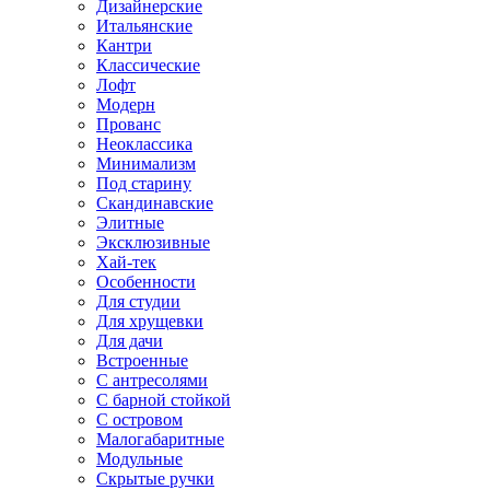
Дизайнерские
Итальянские
Кантри
Классические
Лофт
Модерн
Прованс
Неоклассика
Минимализм
Под старину
Скандинавские
Элитные
Эксклюзивные
Хай-тек
Особенности
Для студии
Для хрущевки
Для дачи
Встроенные
С антресолями
С барной стойкой
С островом
Малогабаритные
Модульные
Скрытые ручки