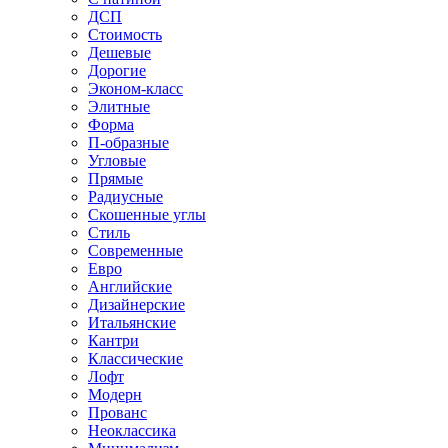
ДСП
Стоимость
Дешевые
Дорогие
Эконом-класс
Элитные
Форма
П-образные
Угловые
Прямые
Радиусные
Скошенные углы
Стиль
Современные
Евро
Английские
Дизайнерские
Итальянские
Кантри
Классические
Лофт
Модерн
Прованс
Неоклассика