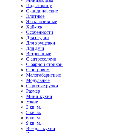
Минимализм
Под старину
Скандинавские
Элитные
Эксклюзивные
Хай-тек
Особенности
Для студии
Для хрущевки
Для дачи
Встроенные
С антресолями
С барной стойкой
С островом
Малогабаритные
Модульные
Скрытые ручки
Размер
Мини-кухни
Узкие
3 кв. м.
5 кв. м.
6 кв. м.
9 кв. м.
Все для кухни