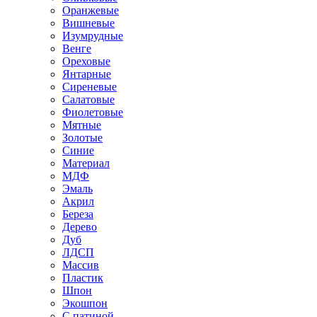
Оранжевые
Вишневые
Изумрудные
Венге
Ореховые
Янтарные
Сиреневые
Салатовые
Фиолетовые
Мятные
Золотые
Синие
Материал
МДФ
Эмаль
Акрил
Береза
Дерево
Дуб
ЛДСП
Массив
Пластик
Шпон
Экошпон
С патиной