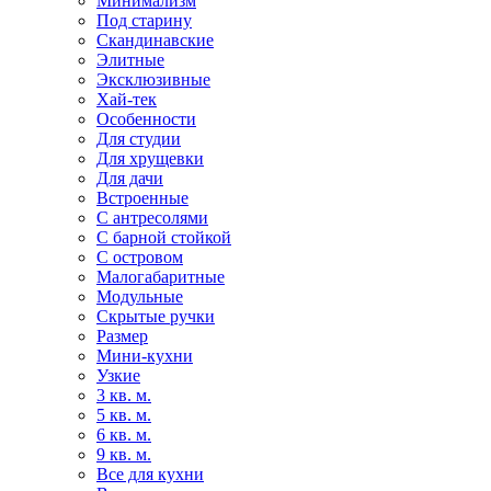
Минимализм
Под старину
Скандинавские
Элитные
Эксклюзивные
Хай-тек
Особенности
Для студии
Для хрущевки
Для дачи
Встроенные
С антресолями
С барной стойкой
С островом
Малогабаритные
Модульные
Скрытые ручки
Размер
Мини-кухни
Узкие
3 кв. м.
5 кв. м.
6 кв. м.
9 кв. м.
Все для кухни