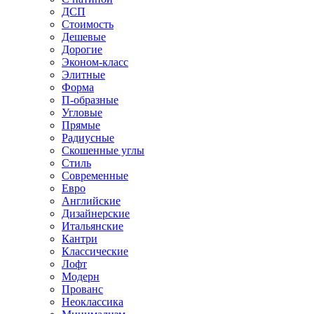
ДСП
Стоимость
Дешевые
Дорогие
Эконом-класс
Элитные
Форма
П-образные
Угловые
Прямые
Радиусные
Скошенные углы
Стиль
Современные
Евро
Английские
Дизайнерские
Итальянские
Кантри
Классические
Лофт
Модерн
Прованс
Неоклассика