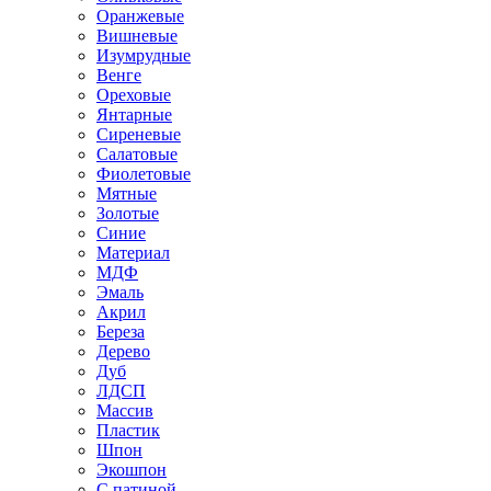
Оранжевые
Вишневые
Изумрудные
Венге
Ореховые
Янтарные
Сиреневые
Салатовые
Фиолетовые
Мятные
Золотые
Синие
Материал
МДФ
Эмаль
Акрил
Береза
Дерево
Дуб
ЛДСП
Массив
Пластик
Шпон
Экошпон
С патиной